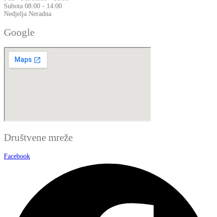
Subota
08:00 - 14:00
Nedjelja
Neradna
Google
Društvene mreže
Facebook