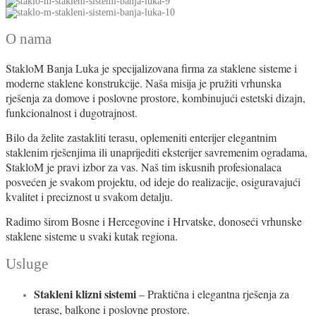
O nama
StakloM Banja Luka je specijalizovana firma za staklene sisteme i
moderne staklene konstrukcije. Naša misija je pružiti vrhunska
rješenja za domove i poslovne prostore, kombinujući estetski dizajn,
funkcionalnost i dugotrajnost.
Bilo da želite zastakliti terasu, oplemeniti enterijer elegantnim
staklenim rješenjima ili unaprijediti eksterijer savremenim ogradama,
StakloM je pravi izbor za vas. Naš tim iskusnih profesionalaca
posvećen je svakom projektu, od ideje do realizacije, osiguravajući
kvalitet i preciznost u svakom detalju.
Radimo širom Bosne i Hercegovine i Hrvatske, donoseći vrhunske
staklene sisteme u svaki kutak regiona.
Usluge
Stakleni klizni sistemi
– Praktična i elegantna rješenja za
terase, balkone i poslovne prostore.