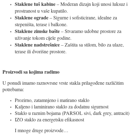
Staklene tuš kabine
– Moderan dizajn koji unosi luksuz i
prostranost u vaše kupatilo.
Staklene ograde
– Sigurne i sofisticirane, idealne za
stepeništa, terase i balkone.
Staklene zimske bašte
– Stvaramo udobne prostore za
uživanje tokom cijele godine.
Staklene nadstrešnice
– Zaštita sa stilom, bilo za ulaze,
terase ili dvorišne prostore.
Proizvodi sa kojima radimo
U ponudi imamo raznovrsne vrste stakla prilagođene različitim
potrebama:
Prozirno, zatamnjeno i matirano staklo
Kaljeno i laminirano staklo za dodatnu sigurnost
Staklo u raznim bojama (PARSOL sivi, dark grey, antracit)
IZO staklo za energetsku efikasnost
I mnoge druge proizvode…