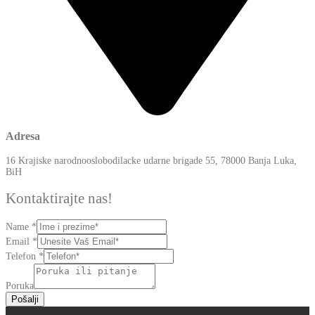
Adresa
16 Krajiske narodnooslobodilacke udarne brigade 55, 78000 Banja Luka,
BiH
Kontaktirajte nas!
Name
*
Name
Email
*
Poruka
Telefon
*
Email
Poruka
Pošalji