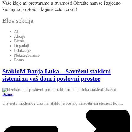
Vaše ideje mi pretvaramo u stvarnost! Obratite nam se i zajedno
kreirajmo prostore u kojima ćete uživati!
Blog sekcija
All
Akcije
Biznis
Događaji
Edukacije
Nekategorisano
Posao
StakloM Banja Luka – Savršeni stakleni
sistemi za vaš dom i poslovni prostor
Biznis
U svijetu modernog dizajna, staklo je postalo neizostavan element koji...