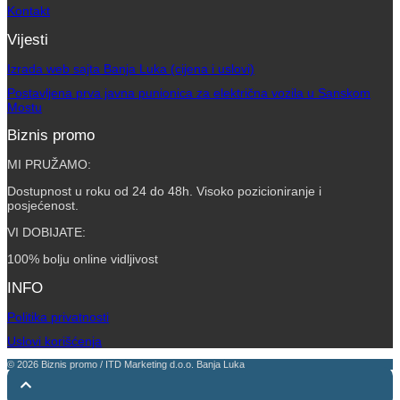
Kontakt
Vijesti
Izrada web sajta Banja Luka (cijena i uslovi)
Postavljena prva javna punionica za električna vozila u Sanskom
Mostu
Biznis promo
MI PRUŽAMO:
Dostupnost u roku od 24 do 48h. Visoko pozicioniranje i
posjećenost.
VI DOBIJATE:
100% bolju online vidljivost
INFO
Politika privatnosti
Uslovi korišćenja
© 2026 Biznis promo / ITD Marketing d.o.o. Banja Luka