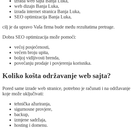
izrada web sajta Banja Luka,
web dizajn Banja Luka,
izrada internet stranica Banja Luka,
SEO optimizacija Banja Luka,
cilj je da upravo Vaša firma bude među rezultatima pretrage.
Dobra SEO optimizacija može pomoći:
većoj posjećenosti,
većem broju upita,
boljoj vidljivosti brenda,
povećanju prodaje i povjerenja korisnika.
Koliko košta održavanje web sajta?
Pored same izrade web stranice, potrebno je računati i na održavanje
koje može uključivati:
tehnička ažuriranja,
sigurnosne provjere,
backup,
izmjene sadržaja,
hosting i domenu.