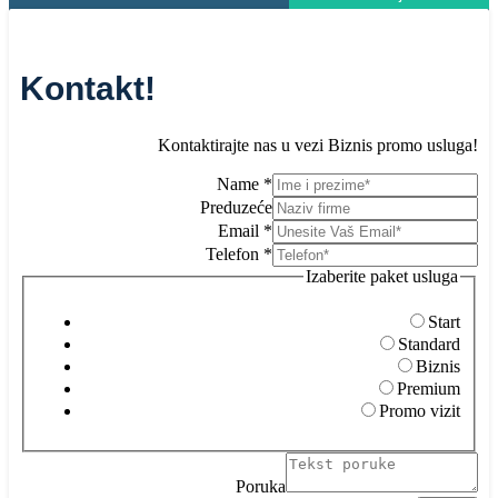
Kontakt!
Kontaktirajte nas u vezi Biznis promo usluga!
Name
*
Preduzeće
Email
*
Telefon
*
Izaberite paket usluga
Start
Standard
Biznis
Premium
Promo vizit
pa
Pr
Poruka