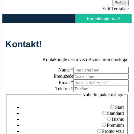
Po
Pošalji
Edit Template
Kontaktirajte nas!
Kontakt!
Kontaktirajte nas u vezi Biznis promo usluga!
Name
*
Preduzeće
Email
*
Telefon
*
Izaberite paket usluga
Start
Standard
Biznis
Premium
Promo vizit