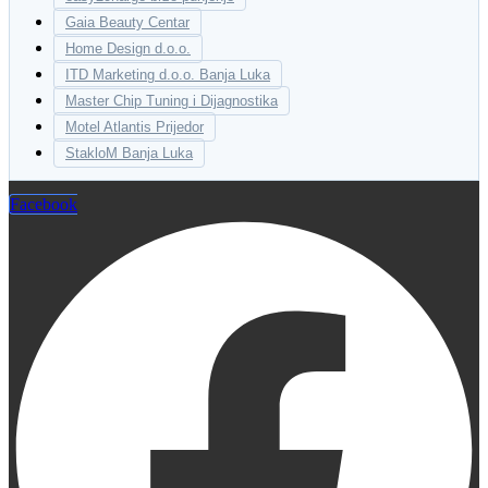
Gaia Beauty Centar
Home Design d.o.o.
ITD Marketing d.o.o. Banja Luka
Master Chip Tuning i Dijagnostika
Motel Atlantis Prijedor
StakloM Banja Luka
Facebook