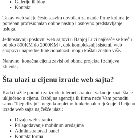
Galeriju ili blog
Kontakt
Takav web sajt je često sasvim dovoljan za manje firme kojima je
potreban profesionalan online nastup i osnovno predstavljanje
usluga.
Jednostavniji poslovni web sajtovi u Banjoj Luci najčešće se kreću
od oko 800KM do 2000KM+, dok kompleksniji sistemi, web
shopovi i napredne funkcionalnosti mogu koštati znatno više.
Naravno, konačna cijena zavisi od obima projekta i zahtjeva
klijenta.
Šta ulazi u cijenu izrade web sajta?
Kada tražite ponudu za izradu internet stranice, važno je znati šta je
uključeno u cijenu. Ozbiljna agencija ili firma neće Vam ponuditi
samo “lijep dizajn”, nego kompletno funkcionalno rješenje. U cijenu
izrade web sajta najčešće ulazi:
Dizajn web stranice
Prilagođavanje mobilnim uređajima
Administratorski panel
Kontakt forma