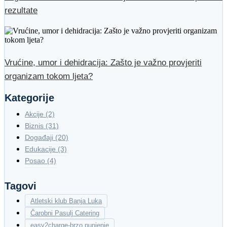
rezultate
Vrućine, umor i dehidracija: Zašto je važno provjeriti
organizam tokom ljeta?
Kategorije
Akcije
(2)
Biznis
(31)
Događaji
(20)
Edukacije
(3)
Posao
(4)
Tagovi
Atletski klub Banja Luka
Čarobni Pasulj Catering
easy2charge-brzo punjenje