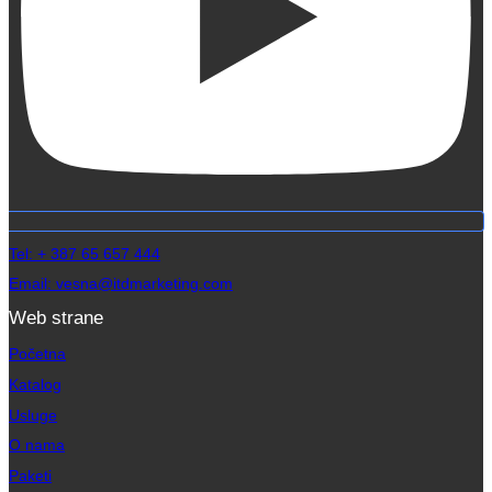
Tel: + 387 65 657 444
Email: vesna@itdmarketing.com
Web strane
Početna
Katalog
Usluge
O nama
Paketi