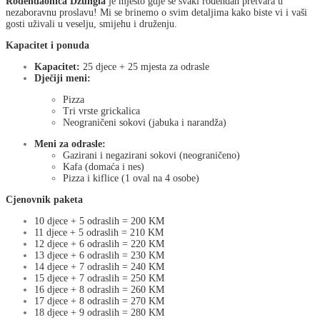
Rođendaonica Džungla
je mjesto gdje se svaki rođendan pretvara u
nezaboravnu proslavu! Mi se brinemo o svim detaljima kako biste vi i vaši
gosti uživali u veselju, smijehu i druženju.
Kapacitet i ponuda
Kapacitet:
25 djece + 25 mjesta za odrasle
Dječiji meni:
Pizza
Tri vrste grickalica
Neograničeni sokovi (jabuka i narandža)
Meni za odrasle:
Gazirani i negazirani sokovi (neograničeno)
Kafa (domaća i nes)
Pizza i kiflice (1 oval na 4 osobe)
Cjenovnik paketa
10 djece + 5 odraslih = 200 KM
11 djece + 5 odraslih = 210 KM
12 djece + 6 odraslih = 220 KM
13 djece + 6 odraslih = 230 KM
14 djece + 7 odraslih = 240 KM
15 djece + 7 odraslih = 250 KM
16 djece + 8 odraslih = 260 KM
17 djece + 8 odraslih = 270 KM
18 djece + 9 odraslih = 280 KM