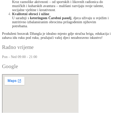
Kroz raznolike aktivnosti – od sportskih i likovnih radionica do
muzičkih i kuharskih avantura – mališani razvijaju svoje talente,
socijalne vještine i kreativnost.
Kvalitetni obroci i užine
U saradnji s
keteringom Čarobni pasulj
, djeca uživaju u svježim i
nutritivno izbalansiranim obrocima prilagođenim njihovim
potrebama.
Produženi boravak Džungla je idealno mjesto gdje stručna briga, edukacija i
zabava idu ruku pod ruku, pružajući vašoj djeci nezaboravno iskustvo!
Radno vrijeme
Pon - Ned
09:00 - 21:00
Google