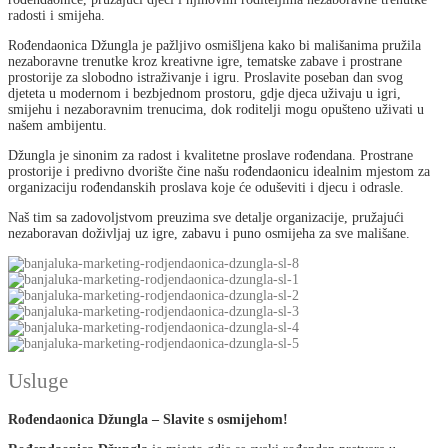
radosti i smijeha.
Rođendaonica Džungla je pažljivo osmišljena kako bi mališanima pružila
nezaboravne trenutke kroz kreativne igre, tematske zabave i prostrane
prostorije za slobodno istraživanje i igru. Proslavite poseban dan svog
djeteta u modernom i bezbjednom prostoru, gdje djeca uživaju u igri,
smijehu i nezaboravnim trenucima, dok roditelji mogu opušteno uživati u
našem ambijentu.
Džungla je sinonim za radost i kvalitetne proslave rođendana. Prostrane
prostorije i predivno dvorište čine našu rođendaonicu idealnim mjestom za
organizaciju rođendanskih proslava koje će oduševiti i djecu i odrasle.
Naš tim sa zadovoljstvom preuzima sve detalje organizacije, pružajući
nezaboravan doživljaj uz igre, zabavu i puno osmijeha za sve mališane.
Usluge
Rođendaonica Džungla – Slavite s osmijehom!