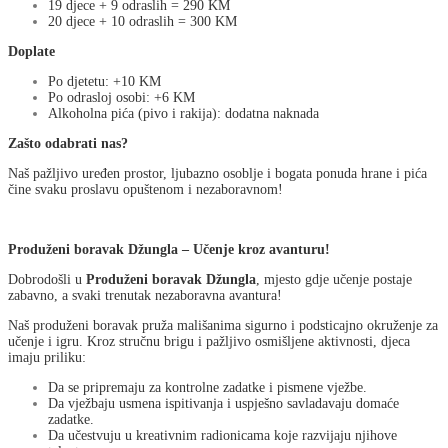
19 djece + 9 odraslih = 290 KM
20 djece + 10 odraslih = 300 KM
Doplate
Po djetetu: +10 KM
Po odrasloj osobi: +6 KM
Alkoholna pića (pivo i rakija): dodatna naknada
Zašto odabrati nas?
Naš pažljivo uređen prostor, ljubazno osoblje i bogata ponuda hrane i pića
čine svaku proslavu opuštenom i nezaboravnom!
Produženi boravak Džungla – Učenje kroz avanturu!
Dobrodošli u
Produženi boravak Džungla
, mjesto gdje učenje postaje
zabavno, a svaki trenutak nezaboravna avantura!
Naš produženi boravak pruža mališanima sigurno i podsticajno okruženje za
učenje i igru. Kroz stručnu brigu i pažljivo osmišljene aktivnosti, djeca
imaju priliku:
Da se pripremaju za kontrolne zadatke i pismene vježbe.
Da vježbaju usmena ispitivanja i uspješno savladavaju domaće
zadatke.
Da učestvuju u kreativnim radionicama koje razvijaju njihove