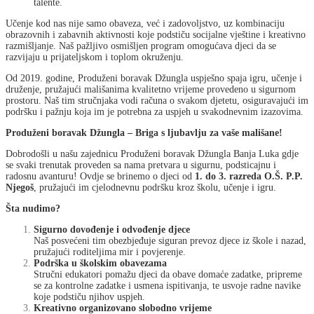
talente.
Učenje kod nas nije samo obaveza, već i zadovoljstvo, uz kombinaciju
obrazovnih i zabavnih aktivnosti koje podstiču socijalne vještine i kreativno
razmišljanje. Naš pažljivo osmišljen program omogućava djeci da se
razvijaju u prijateljskom i toplom okruženju.
Od 2019. godine, Produženi boravak Džungla uspješno spaja igru, učenje i
druženje, pružajući mališanima kvalitetno vrijeme provedeno u sigurnom
prostoru. Naš tim stručnjaka vodi računa o svakom djetetu, osiguravajući im
podršku i pažnju koja im je potrebna za uspjeh u svakodnevnim izazovima.
Produženi boravak Džungla – Briga s ljubavlju za vaše mališane!
Dobrodošli u našu zajednicu Produženi boravak Džungla Banja Luka gdje
se svaki trenutak proveden sa nama pretvara u sigurnu, podsticajnu i
radosnu avanturu! Ovdje se brinemo o djeci od
1. do 3. razreda O.Š. P.P.
Njegoš
, pružajući im cjelodnevnu podršku kroz školu, učenje i igru.
Šta nudimo?
Sigurno dovođenje i odvođenje djece
Naš posvećeni tim obezbjeđuje siguran prevoz djece iz škole i nazad,
pružajući roditeljima mir i povjerenje.
Podrška u školskim obavezama
Stručni edukatori pomažu djeci da obave domaće zadatke, pripreme
se za kontrolne zadatke i usmena ispitivanja, te usvoje radne navike
koje podstiču njihov uspjeh.
Kreativno organizovano slobodno vrijeme