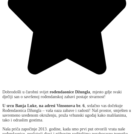
Dobrodošli u čarobni svijet
rođendaonice Džungla
, mjesto gdje svaki
dječiji san o savršenoj rođendanskoj zabavi postaje stvarnost!
U srcu Banja Luke, na adresi Vinsonova br. 6
, srdačno vas dočekuje
Rođendaonica Džungla – vaša oaza zabave i radosti! Naš prostor, smješten u
savremeno uređenom okruženju, pruža vrhunski ugođaj kako mališanima,
tako i odraslim gostima.
Naša priča započinje 2013. godine, kada smo prvi put otvorili vrata naše
rođendaonice, pružajući djeci i njihovim roditeljima nezaboravne trenutke