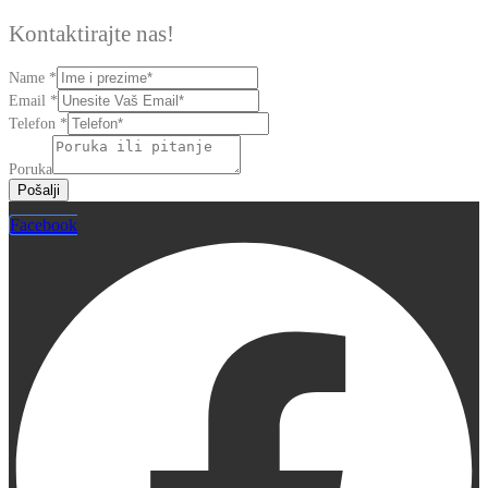
Kontaktirajte nas!
Name
*
Name
Email
*
Telefon
Telefon
*
Email
Poruka
Pošalji
Facebook