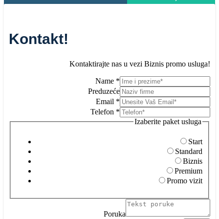
Kontakt!
Kontaktirajte nas u vezi Biznis promo usluga!
Pr
Name
*
Te
Preduzeće
us
Email
*
Telefon
*
Izaberite paket usluga
Start
Standard
Biznis
Premium
Promo vizit
Poruka