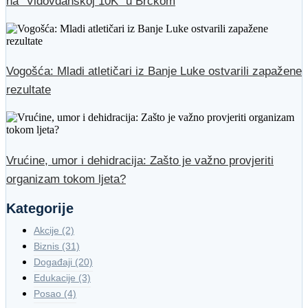
na “Vidovdanskoj 10K” u Brčkom
Vogošća: Mladi atletičari iz Banje Luke ostvarili zapažene
rezultate
Vrućine, umor i dehidracija: Zašto je važno provjeriti
organizam tokom ljeta?
Kategorije
Akcije
(2)
Biznis
(31)
Događaji
(20)
Edukacije
(3)
Posao
(4)