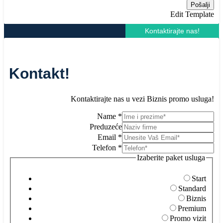
Pošalji
Edit Template
Kontaktirajte nas!
Kontakt!
Kontaktirajte nas u vezi Biznis promo usluga!
Name
*
Preduzeće
Email
*
Telefon
*
Izaberite paket usluga
Pr
Te
Iza
Start
Standard
Biznis
Premium
Promo vizit