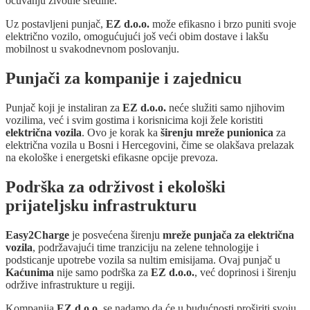
očuvanju životne sredine.
Uz postavljeni punjač,
EZ d.o.o.
može efikasno i brzo puniti svoje
električno vozilo, omogućujući još veći obim dostave i lakšu
mobilnost u svakodnevnom poslovanju.
Punjači za kompanije i zajednicu
Punjač koji je instaliran za
EZ d.o.o.
neće služiti samo njihovim
vozilima, već i svim gostima i korisnicima koji žele koristiti
električna vozila
. Ovo je korak ka
širenju mreže punionica
za
električna vozila u Bosni i Hercegovini, čime se olakšava prelazak
na ekološke i energetski efikasne opcije prevoza.
Podrška za održivost i ekološki
prijateljsku infrastrukturu
Easy2Charge
je posvećena širenju
mreže punjača za električna
vozila
, podržavajući time tranziciju na zelene tehnologije i
podsticanje upotrebe vozila sa nultim emisijama. Ovaj punjač u
Kaćunima
nije samo podrška za
EZ d.o.o.
, već doprinosi i širenju
održive infrastrukture u regiji.
Kompanija
EZ d.o.o.
se nadamo da će u budućnosti proširiti svoju