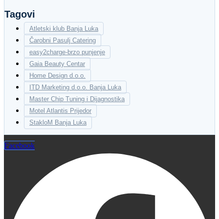
Tagovi
Atletski klub Banja Luka
Čarobni Pasulj Catering
easy2charge-brzo punjenje
Gaia Beauty Centar
Home Design d.o.o.
ITD Marketing d.o.o. Banja Luka
Master Chip Tuning i Dijagnostika
Motel Atlantis Prijedor
StakloM Banja Luka
Facebook