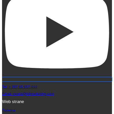
Tel: + 387 65 657 444
Email: vesna@itdmarketing.com
Web strane
Početna