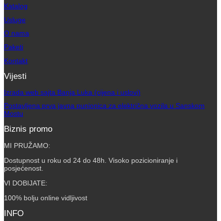
Katalog
Usluge
O nama
Paketi
Kontakt
Vijesti
Izrada web sajta Banja Luka (cijena i uslovi)
Postavljena prva javna punionica za električna vozila u Sanskom
Mostu
Biznis promo
MI PRUŽAMO:
Dostupnost u roku od 24 do 48h. Visoko pozicioniranje i
posjećenost.
VI DOBIJATE:
100% bolju online vidljivost
INFO