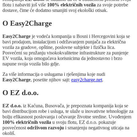
flotu i nabaviti još više
100% električnih vozila
za svoje potrebe
dostave, čime će dodatno smanjiti svoj ekološki otisak.
O Easy2Charge
Easy2Charge
je vodeća kompanija u Bosni i Hercegovini koja se
bavi prodajom, instalacijom i održavanjem punjača za električna
vozila za gradove, opštine, poslovne subjekte i fizička lica.
Posvećeni su pružanju visokokvalitetne infrastrukture za punjenje
EV vozila, koja omogućava korisnicima da jednostavno i brzo
napune svoja vozila bilo gdje.
Za više informacija o uslugama i rješenjima koje nudi
Easy2Charge
, posetite njihov sajt:
easy2charge.net
.
O EZ d.o.o.
EZ d.o.o.
iz Kaćuna, Busovača, je prepoznata kompanija koja se
bavi distribucijom robe i usluga, te ulaže u inovativne tehnologije za
bolju efikasnost poslovanja i očuvanje životne sredine. Uvođenjem
100% električnih vozila
u svoju flotu, EZ d.o.o. pokazuje
posvećenost
održivom razvoju
i smanjenju negativnog uticaja na
okoliš.