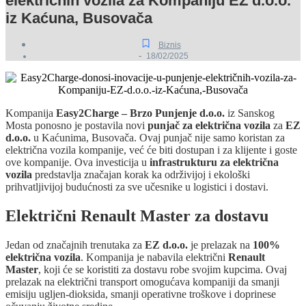
električnih vozila za Kompaniju EZ d.o.o.
iz Kaćuna, Busovača
Biznis
-
18/02/2025
Kompanija
Easy2Charge – Brzo Punjenje d.o.o.
iz Sanskog
Mosta ponosno je postavila novi
punjač za električna vozila
za
EZ
d.o.o.
u Kaćunima, Busovača. Ovaj punjač nije samo koristan za
električna vozila kompanije, već će biti dostupan i za klijente i goste
ove kompanije. Ova investicija u
infrastrukturu za električna
vozila
predstavlja značajan korak ka održivijoj i ekološki
prihvatljivijoj budućnosti za sve učesnike u logistici i dostavi.
Električni Renault Master za dostavu
Jedan od značajnih trenutaka za
EZ d.o.o.
je prelazak na
100%
električna vozila
. Kompanija je nabavila električni
Renault
Master
, koji će se koristiti za dostavu robe svojim kupcima. Ovaj
prelazak na električni transport omogućava kompaniji da smanji
emisiju ugljen-dioksida, smanji operativne troškove i doprinese